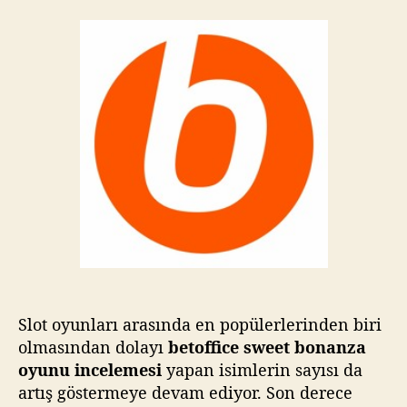
t
z
z
o
ı
ı
f
n
t
f
ı
a
i
n
r
c
y
i
e
a
h
S
z
i
w
a
e
r
e
ı
t
B
betoffice sweet bonanza
o
n
a
Slot oyunları arasında en popülerlerinden biri
n
z
olmasından dolayı
betoffice sweet bonanza
a
oyunu incelemesi
yapan isimlerin sayısı da
O
artış göstermeye devam ediyor. Son derece
y