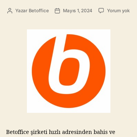
r
B
Yazar
Betoffice
Mayıs 1, 2024
Yorum yok
Y
Y
i
e
a
a
l
t
z
z
e
o
ı
ı
r
f
n
t
f
ı
a
i
n
r
c
y
i
e
a
h
E
z
i
S
a
p
r
o
ı
r
O
betoffice e spor oyunları
y
u
n
Betoffice şirketi hızlı adresinden bahis ve
l