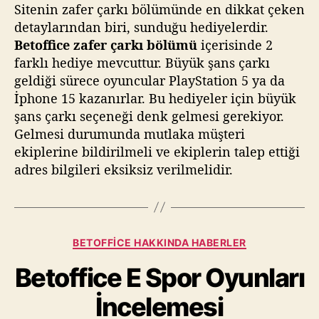
Sitenin zafer çarkı bölümünde en dikkat çeken
detaylarından biri, sunduğu hediyelerdir.
Betoffice zafer çarkı bölümü
içerisinde 2
farklı hediye mevcuttur. Büyük şans çarkı
geldiği sürece oyuncular PlayStation 5 ya da
İphone 15 kazanırlar. Bu hediyeler için büyük
şans çarkı seçeneği denk gelmesi gerekiyor.
Gelmesi durumunda mutlaka müşteri
ekiplerine bildirilmeli ve ekiplerin talep ettiği
adres bilgileri eksiksiz verilmelidir.
K
BETOFFICE HAKKINDA HABERLER
a
Betoffice E Spor Oyunları
t
e
İncelemesi
g
o