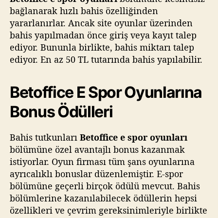
bağlanarak hızlı bahis özelliğinden
yararlanırlar. Ancak site oyunlar üzerinden
bahis yapılmadan önce giriş veya kayıt talep
ediyor. Bununla birlikte, bahis miktarı talep
ediyor. En az 50 TL tutarında bahis yapılabilir.
Betoffice E Spor Oyunlarına
Bonus Ödülleri
Bahis tutkunları
Betoffice e spor oyunları
bölümüne özel avantajlı bonus kazanmak
istiyorlar. Oyun firması tüm şans oyunlarına
ayrıcalıklı bonuslar düzenlemiştir. E-spor
bölümüne geçerli birçok ödülü mevcut. Bahis
bölümlerine kazanılabilecek ödüllerin hepsi
özellikleri ve çevrim gereksinimleriyle birlikte