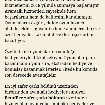
B
hizmetlerini 2018 yılında sunmaya başlamıştır.
ö
Avantajlı hizmetleri sayesinde hem
l
başarılarını hem de kalitesini kanıtlamıştır.
ü
Oyuncuların özgür şekilde oyun hizmeti
m
alabilecekleri, güvenli ödeme alabilecekleri ve
ü
özel hediyeler kazanabilecekleri eşsiz ortam
İ
hazırlıyor.
n
c
e
Özellikle de oyuncularına sunduğu
l
hediyeleriyle dikkat çekiyor. Oyuncular para
e
kazanmanın yanı sıra, ekstradan hediye ve
m
bonuslar kazanmak isterler. Sitede bu konuda
e
son derecede avantajlıdır.
s
i
En iyi zafer çarkı bölümü üzerinden
birbirinden avantajlı hediyeler sunuyor.
Betoffice zafer çarkı bölümü
üzerinden
hizmet alan oyuncular mutlaka hediyeler ve