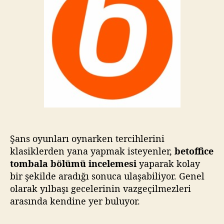
i
n
r
c
y
i
e
a
h
T
z
i
o
a
m
r
b
ı
a
l
betoffice tombala
a
B
ö
Şans oyunları oynarken tercihlerini
l
ü
klasiklerden yana yapmak isteyenler,
betoffice
m
tombala bölümü incelemesi
yaparak kolay
ü
bir şekilde aradığı sonuca ulaşabiliyor. Genel
İ
olarak yılbaşı gecelerinin vazgeçilmezleri
n
arasında kendine yer buluyor.
c
e