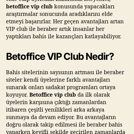
t
betoffice vip club
konusunda yapacakları
a
araştırmalar sonucunda aradıklarını elde
j
etmeyi başarırlar. Her geçen avantajları artan
l
VIP club ile beraber artık insanlar her
a
yaptıkları bahis ile kazançları katlayabiliyor.
r
ı
Betoffice VIP Club Nedir?
Bahis sitelerinin sayısının artması ile beraber
siteler kendi üyelerine farklı avantajları
sunarak onları sadakat programları ortaya
koyuyor.
Betoffice vip club
da ilk olarak
üyelerin karşısına çıktığı zamanlardan
itibaren çeşitli yenilikleri arka arkaya
sunmaya da devam ediyor. Bu avantajların
doğru olarak takip edilmesi ile beraber bahis
yaparken keyifli şekilde geçirilen zamanlarda