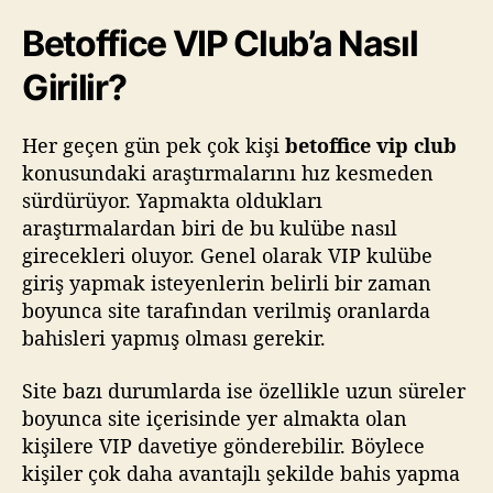
Betoffice VIP Club’a Nasıl
Girilir?
Her geçen gün pek çok kişi
betoffice vip club
konusundaki araştırmalarını hız kesmeden
sürdürüyor. Yapmakta oldukları
araştırmalardan biri de bu kulübe nasıl
girecekleri oluyor. Genel olarak VIP kulübe
giriş yapmak isteyenlerin belirli bir zaman
boyunca site tarafından verilmiş oranlarda
bahisleri yapmış olması gerekir.
Site bazı durumlarda ise özellikle uzun süreler
boyunca site içerisinde yer almakta olan
kişilere VIP davetiye gönderebilir. Böylece
kişiler çok daha avantajlı şekilde bahis yapma