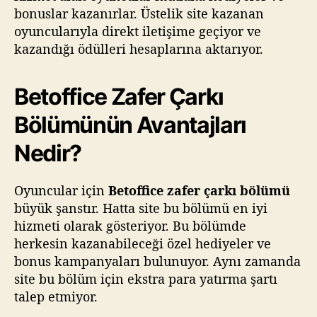
bonuslar kazanırlar. Üstelik site kazanan
oyuncularıyla direkt iletişime geçiyor ve
kazandığı ödülleri hesaplarına aktarıyor.
Betoffice Zafer Çarkı
Bölümünün Avantajları
Nedir?
Oyuncular için
Betoffice zafer çarkı bölümü
büyük şanstır. Hatta site bu bölümü en iyi
hizmeti olarak gösteriyor. Bu bölümde
herkesin kazanabileceği özel hediyeler ve
bonus kampanyaları bulunuyor. Aynı zamanda
site bu bölüm için ekstra para yatırma şartı
talep etmiyor.