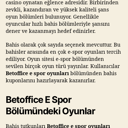
a
casino oynatan eğlence adresidir. Birbirinden
r
zevkli, kazandıran ve yüksek kaliteli şans
ı
oyun bölümleri bulunuyor. Genellikle
İ
oyuncular hızlı bahis bölümleriyle şansını
n
dener ve kazanmayı hedef edinirler.
c
e
Bahis olarak çok sayıda seçenek mevcuttur. Bu
l
bahisler arasında en çok e-spor oyunları tercih
e
m
ediliyor. Oyun sitesi e-spor bölümünden
e
sevilen birçok oyun türü yayınlar. Kullanıcılar
s
Betoffice e spor oyunları
bölümünden bahis
i
kuponlarını hazırlayarak kazanırlar.
Betoffice E Spor
Bölümündeki Oyunlar
Bahis tutkunları
Betoffice e spor oyunları