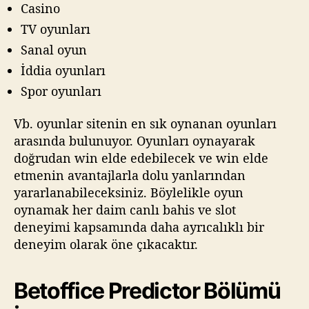
Casino
TV oyunları
Sanal oyun
İddia oyunları
Spor oyunları
Vb. oyunlar sitenin en sık oynanan oyunları
arasında bulunuyor. Oyunları oynayarak
doğrudan win elde edebilecek ve win elde
etmenin avantajlarla dolu yanlarından
yararlanabileceksiniz. Böylelikle oyun
oynamak her daim canlı bahis ve slot
deneyimi kapsamında daha ayrıcalıklı bir
deneyim olarak öne çıkacaktır.
Betoffice Predictor Bölümü