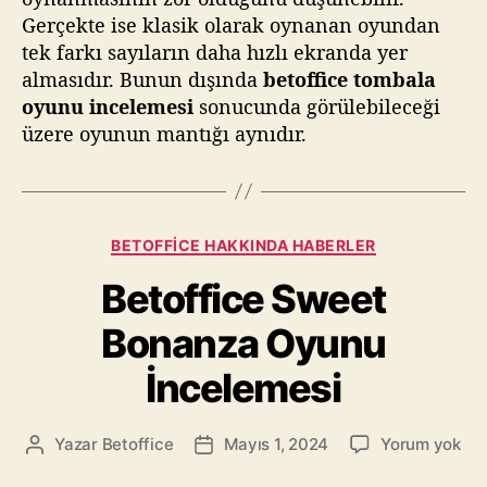
Gerçekte ise klasik olarak oynanan oyundan
tek farkı sayıların daha hızlı ekranda yer
almasıdır. Bunun dışında
betoffice tombala
oyunu incelemesi
sonucunda görülebileceği
üzere oyunun mantığı aynıdır.
K
BETOFFICE HAKKINDA HABERLER
a
Betoffice Sweet
t
e
Bonanza Oyunu
g
o
İncelemesi
r
i
l
B
Yazar
Betoffice
Mayıs 1, 2024
Yorum yok
Y
Y
e
e
a
a
r