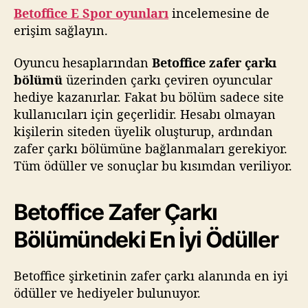
Betoffice E Spor oyunları
incelemesine de
erişim sağlayın.
Oyuncu hesaplarından
Betoffice zafer çarkı
bölümü
üzerinden çarkı çeviren oyuncular
hediye kazanırlar. Fakat bu bölüm sadece site
kullanıcıları için geçerlidir. Hesabı olmayan
kişilerin siteden üyelik oluşturup, ardından
zafer çarkı bölümüne bağlanmaları gerekiyor.
Tüm ödüller ve sonuçlar bu kısımdan veriliyor.
Betoffice Zafer Çarkı
Bölümündeki En İyi Ödüller
Betoffice şirketinin zafer çarkı alanında en iyi
ödüller ve hediyeler bulunuyor.