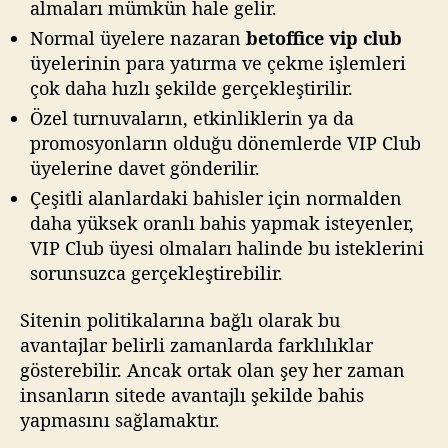
almaları mümkün hale gelir.
Normal üyelere nazaran
betoffice vip club
üyelerinin para yatırma ve çekme işlemleri
çok daha hızlı şekilde gerçekleştirilir.
Özel turnuvaların, etkinliklerin ya da
promosyonların olduğu dönemlerde VIP Club
üyelerine davet gönderilir.
Çeşitli alanlardaki bahisler için normalden
daha yüksek oranlı bahis yapmak isteyenler,
VIP Club üyesi olmaları halinde bu isteklerini
sorunsuzca gerçekleştirebilir.
Sitenin politikalarına bağlı olarak bu
avantajlar belirli zamanlarda farklılıklar
gösterebilir. Ancak ortak olan şey her zaman
insanların sitede avantajlı şekilde bahis
yapmasını sağlamaktır.