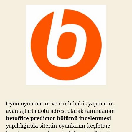
e
o
ı
ı
r
f
n
t
f
ı
a
i
n
r
c
y
i
e
a
h
P
z
i
r
a
e
r
d
ı
i
c
betoffice predictor
t
o
r
Oyun oynamanın ve canlı bahis yapmanın
B
ö
avantajlarla dolu adresi olarak tanımlanan
l
betoffice predictor bölümü incelenmesi
ü
yapıldığında sitenin oyunlarını keşfetme
m